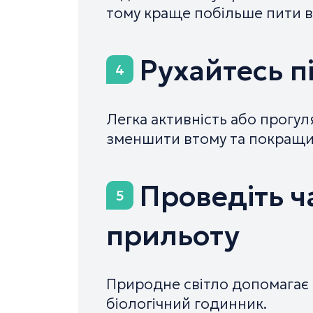
тому краще побільше пити в
Рухайтесь п
4
Легка активність або прогу
зменшити втому та покращи
Проведіть ча
5
прильоту
Природне світло допомагає
біологічний годинник.