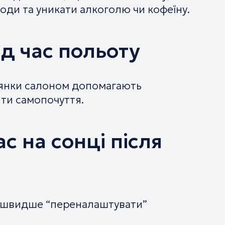
оди та уникати алкоголю чи кофеїну.
ід час польоту
лянки салоном допомагають
ти самопочуття.
с на сонці після
 швидше “переналаштувати”