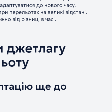
 адаптуватися до нового часу.
ри перельотах на великі відстані.
жно від різниці в часі.
и джетлагу
льоту
птацію ще до