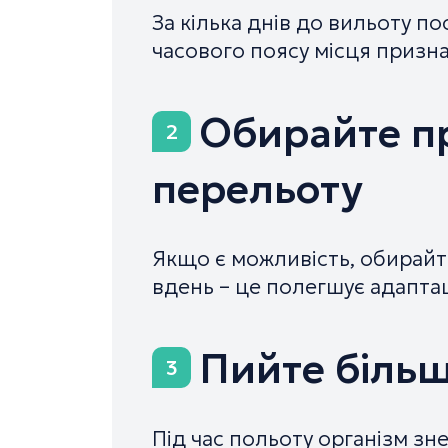
За кілька днів до вильоту п
часового поясу місця призн
Обирайте п
2
перельоту
Якщо є можливість, обирайт
вдень – це полегшує адапта
Пийте більш
3
Під час польоту організм з