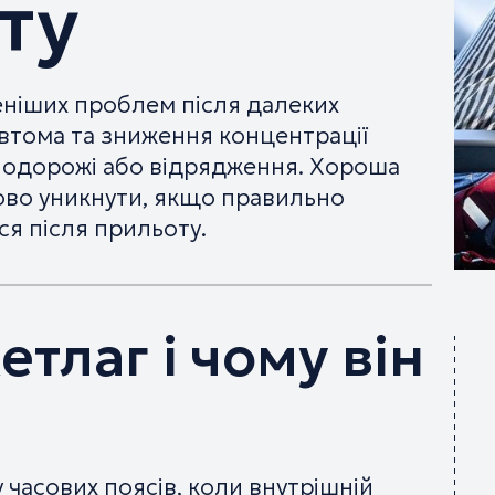
ту
ніших проблем після далеких
 втома та зниження концентрації
 подорожі або відрядження. Хороша
ово уникнути, якщо правильно
ся після прильоту.
тлаг і чому він
 часових поясів, коли внутрішній