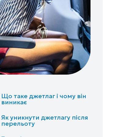
Що таке джетлаг і чому він
виникає
Як уникнути джетлагу після
перельоту