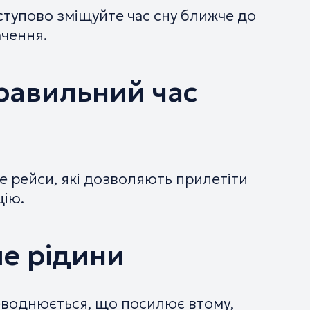
оступово зміщуйте час сну ближче до
ачення.
равильний час
е рейси, які дозволяють прилетіти
цію.
е рідини
неводнюється, що посилює втому,