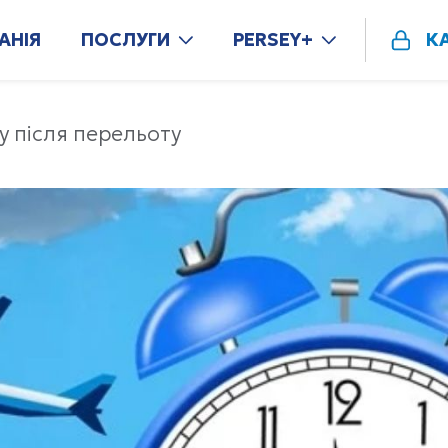
АНІЯ
ПОСЛУГИ
PERSEY+
К
у після перельоту