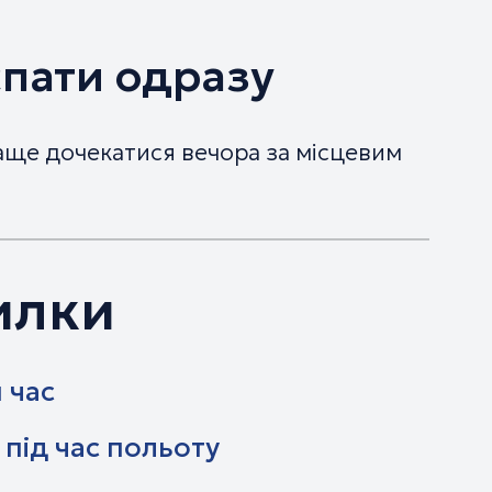
спати одразу
раще дочекатися вечора за місцевим
илки
 час
під час польоту