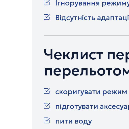
Ігнорування режиму
Відсутність адаптац
Чеклист пе
перельото
скоригувати режим 
підготувати аксесуа
пити воду