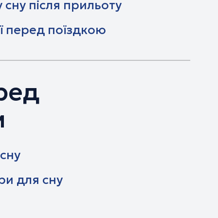
 сну після прильоту
ії перед поїздкою
ред
м
сну
ри для сну