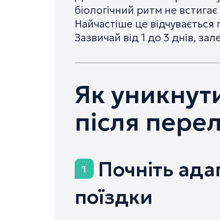
біологічний ритм не встигає
Найчастіше це відчувається п
Зазвичай від 1 до 3 днів, зале
Як уникнут
після пере
Почніть ада
1
поїздки