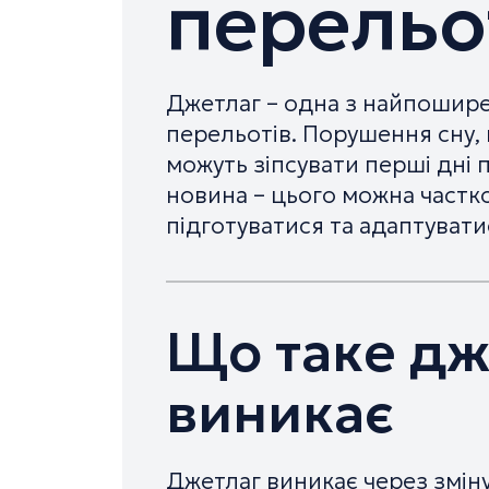
перельо
Джетлаг – одна з найпошире
перельотів. Порушення сну,
можуть зіпсувати перші дні
новина – цього можна частк
підготуватися та адаптувати
Що таке дже
виникає
Джетлаг виникає через зміну