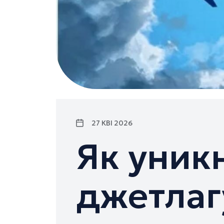
27 КВІ 2026
Як уник
джетлаг