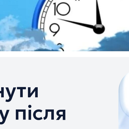
нути
у після