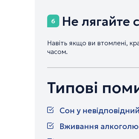
Не лягайте 
6
Навіть якщо ви втомлені, к
часом.
Типові пом
Сон у невідповідний
Вживання алкоголю 