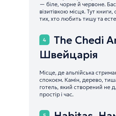
— біле, чорне й червоне. Ба
візитівкою місця. Тут книги,
тих, хто любить тишу та есте
The Chedi A
4
Швейцарія
Місце, де альпійська стриман
спокоєм. Камін, дерево, тиш
готель, який створений не дл
простір і час.
Habitas, На
5