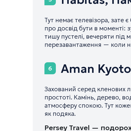
Тут немає телевізора, зате 
про досвід бути в моменті: з
тишу пустелі, вечеряти під 
перезавантаження — коли не
Aman Kyoto
6
Захований серед кленових лі
простоті. Камінь, дерево, в
атмосферу спокою. Тут коже
як подяка.
Persey Travel — подорож