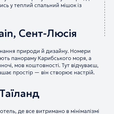
ись у теплий спальний мішок із
in, Сент-Люсія
днання природи й дизайну. Номери
ають панораму Карибського моря, а
ночі, мов коштовності. Тут відчуваєш,
шає простір — він створює настрій.
, Таїланд
 готель, де все витримано в мінімалізмі