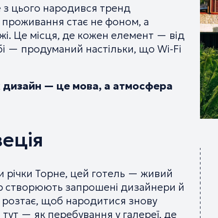
е з цього народився тренд
проживання стає не фоном, а
. Це місця, де кожен елемент — від
бі — продуманий настільки, що Wi-Fi
их дизайн — це мова, а атмосфера
веція
 річки Торне, цей готель — живий
ер створюють запрошені дизайнери й
ін розтає, щоб народитися знову
тут — як перебування у галереї, де