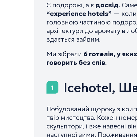
Є подорожі, а є
досвід
. Сам
“experience hotels”
— коли 
головною частиною подорожі
архітектури до аромату в ло
здається зайвим.
Ми зібрали
6 готелів, у як
говорить без слів
.
Icehotel, Ш
1
Побудований щороку з криги
твір мистецтва. Кожен ном
скульптори, і вже навесні в
наступної зими. Проживання 