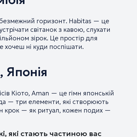
є безмежний горизонт. Habitas — це
устрічати світанок з кавою, слухати
мільйоном зірок. Це простір для
 хочеш ні куди поспішати.
, Японія
сів Кіото, Aman — це гімн японській
ода — три елементи, які створюють
н крок — як ритуал, кожен подих —
і, які стають частиною вас