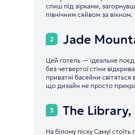
спиш під зірками, загорнувш
північним сяйвом за вікном.
Jade Mounta
2
Цей готель — ідеальне поє
без четвертої стіни відкрив
приватні басейни світяться в
що дизайн не просто прикра
The Library
3
На білому піску Самуї стоїть