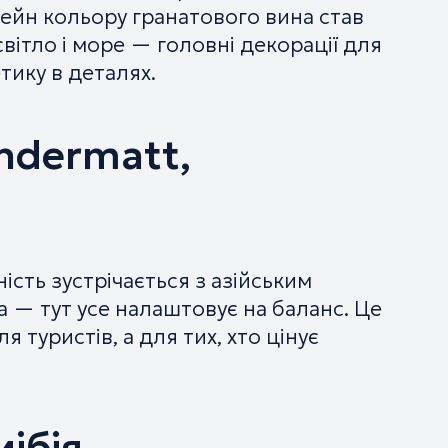
сейн кольору гранатового вина став
 світло і море — головні декорації для
тику в деталях.
ndermatt,
ість зустрічається з азійським
а — тут усе налаштовує на баланс. Це
я туристів, а для тих, хто цінує
мібія