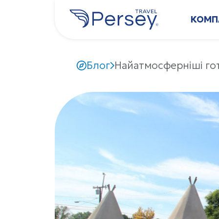
КОМП
Блог
Найатмосферніші гот