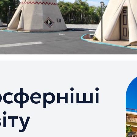
сферніші
віту