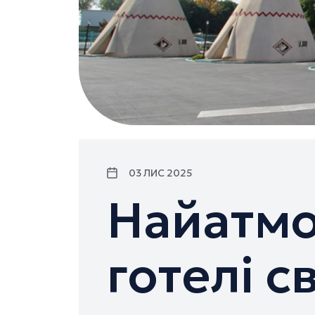
03 ЛИС 2025
Найатмо
готелі с